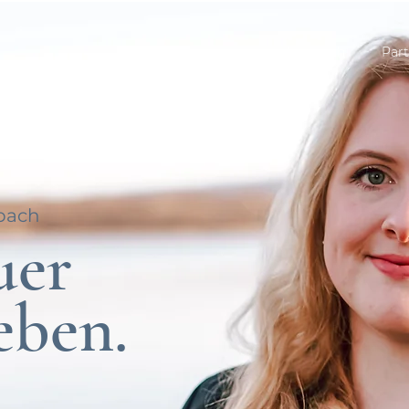
Über mich
Part
rbach
uer
eben.