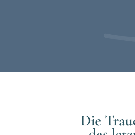
"Der Tod 
Die Traue
das letz