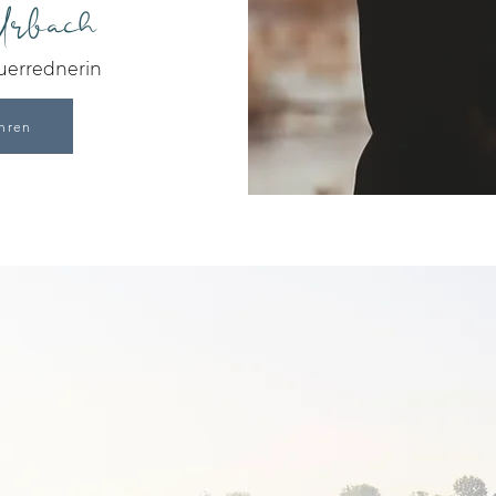
Urbach
auerrednerin
hren