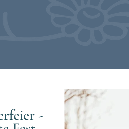
ist der Horizont unseres Lebens, aber der Ho
nur das Ende unserer Sicht."
Rudolf Nissen
rfeier -
te Fest